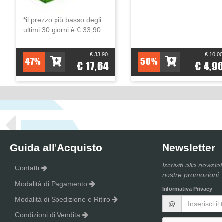
*il prezzo più basso degli
ultimi 30 giorni è € 33,90
€ 33,90
€ 10,0
47%
50%
€ 17,64
€ 4,9
Guida all'Acquisto
Newsletter
Iscriviti alla newsle
Contatti
nostre promozioni
Modalità di Pagamento
Informativa Privacy
Modalità di Spedizione e Ritiro
@
Condizioni di Vendita