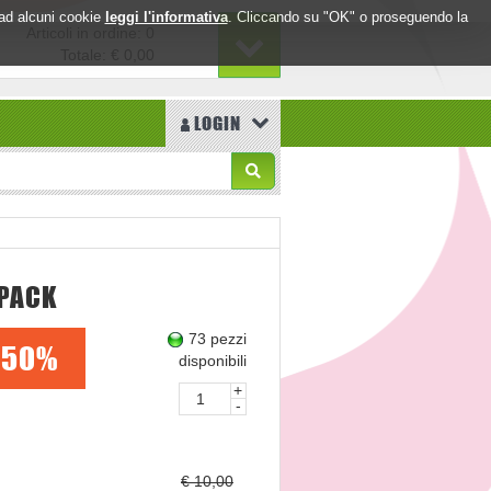
o ad alcuni cookie
leggi l'informativa
. Cliccando su "OK" o proseguendo la
Articoli in ordine: 0
Totale:
€ 0,00
LOGIN
IPACK
73 pezzi
50%
disponibili
+
-
€ 10,00