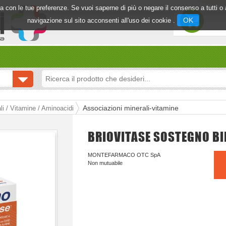
inea con le tue preferenze. Se vuoi saperne di più o negare il consenso a tutti 
OK
navigazione sul sito acconsenti all'uso dei cookie .
Associazioni minerali-vitamine
li / Vitamine / Aminoacidi
BRIOVITASE SOSTEGNO B
MONTEFARMACO OTC SpA
Non mutuabile