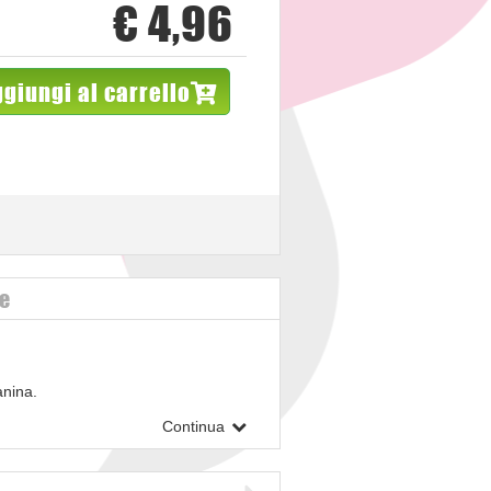
€ 4,96
giungi al carrello
ve
anina.
essi legati alla funzione muscolare. II
Continua
lettrolitico. II Potassio ed il Magnesio
; inoltre, contribuisce alla riduzione