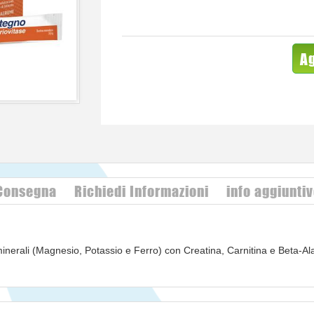
Ag
 Consegna
Richiedi Informazioni
info aggiunti
minerali (Magnesio, Potassio e Ferro) con Creatina, Carnitina e Beta-Al
ipali ioni presenti nell'organismo, dove prendono parte a numerosi proc
lla stanchezza e dell'affaticamento, inoltre contribuisce all'equilibrio e
 muscolare.
tabolismo energetico e al normale trasporto di ossigeno nell'organismo