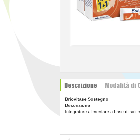
Descrizione
Modalità di
Briovitase Sostegno
Descrizione
Integratore alimentare a base di sali 
- Magnesio e Potassio sono tra i princ
Magnesio contribuisce alla riduzione de
contribuiscono alla normale funzione
- Il Ferro contribuisce al normale me