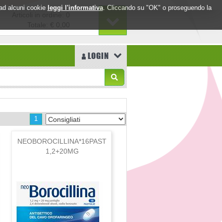
o ad alcuni cookie
leggi l'informativa
. Cliccando su "OK" o proseguendo la
Articoli in ordine: 0
Totale:
€ 0,00
LOGIN
1
NEOBOROCILLINA*16PAST
1,2+20MG