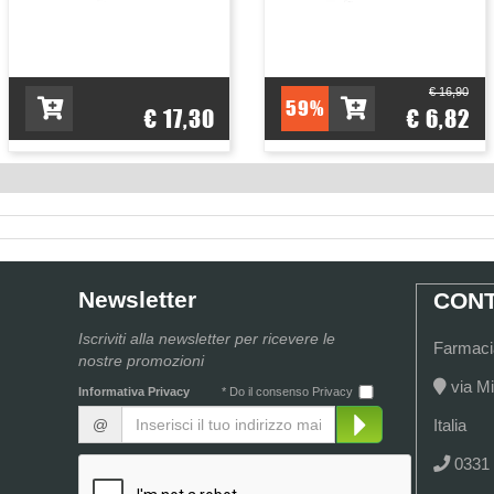
€ 16,90
59%
€ 17,30
€ 6,82
Newsletter
CONT
Iscriviti alla newsletter per ricevere le
Farmacia
nostre promozioni
via Mi
Informativa Privacy
* Do il consenso Privacy
@
Italia
0331