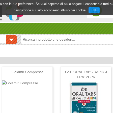
inea con le tue preferenze. Se vuoi saperne di più o negare il consenso a tutti 
OK
navigazione sul sito acconsenti all'uso dei cookie .
Golamir Compresse
GSE ORAL TABS RAPID J
FRA12CPR