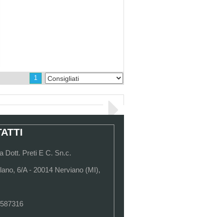
1
ATTI
 Dott. Preti E C. Sn.c.
lano, 6/A - 20014 Nerviano (MI),
 587316