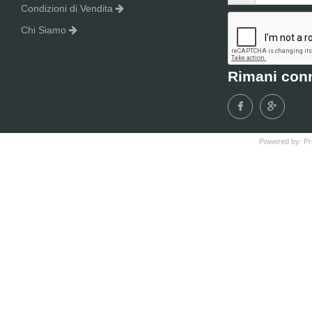
Condizioni di Vendita
Chi Siamo
Rimani con
Powered by:
Pr