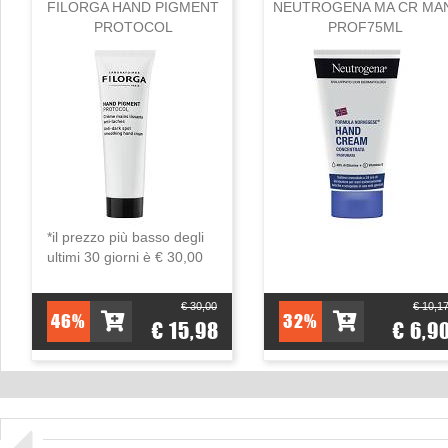
FILORGA HAND PIGMENT
NEUTROGENA MA CR MA
PROTOCOL
PROF75ML
*il prezzo più basso degli
ultimi 30 giorni è € 30,00
€ 30,00
€ 10,1
46%
32%
€ 15,98
€ 6,9