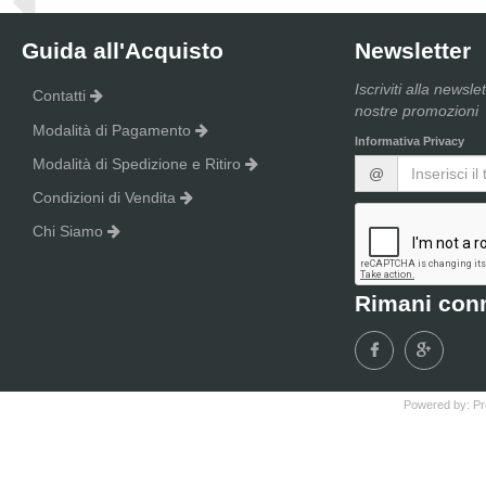
Guida all'Acquisto
Newsletter
Iscriviti alla newsle
Contatti
nostre promozioni
Modalità di Pagamento
Informativa Privacy
Modalità di Spedizione e Ritiro
@
Condizioni di Vendita
Chi Siamo
Rimani con
Powered by:
Pr