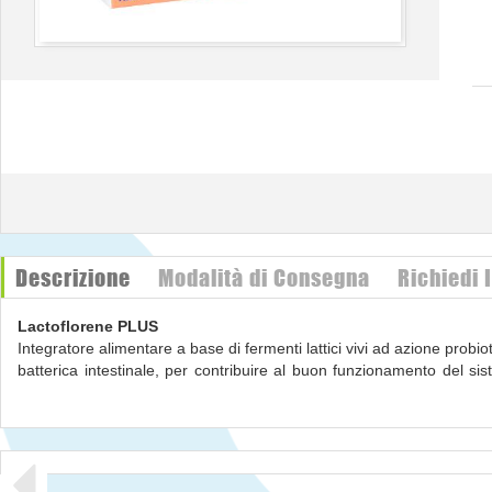
Descrizione
Modalità di Consegna
Richiedi 
Lactoflorene PLUS
Integratore alimentare a base di fermenti lattici vivi ad azione probioti
batterica intestinale, per contribuire al buon funzionamento del sis
favorire il metabolismo energetico.
L'utilizzo di Lactoflorene Plus è importante quando la flora intestina
la indeboliscono.
Senza
glutine
e senza
lattosio
.