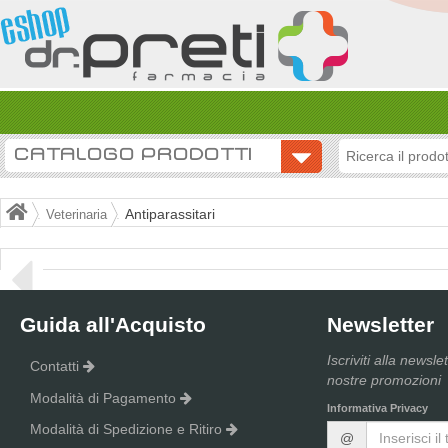
CATALOGO PRODOTTI
Antiparassitari
Veterinaria
Guida all'Acquisto
Newsletter
Iscriviti alla newsle
Contatti
nostre promozioni
Modalità di Pagamento
Informativa Privacy
Modalità di Spedizione e Ritiro
@