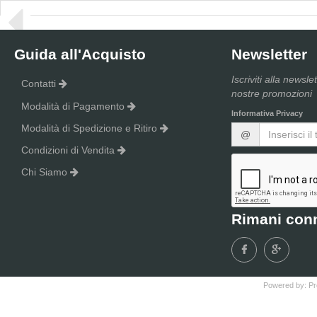
Guida all'Acquisto
Newsletter
Iscriviti alla newsle
Contatti
nostre promozioni
Modalità di Pagamento
Informativa Privacy
Modalità di Spedizione e Ritiro
@
Condizioni di Vendita
Chi Siamo
Rimani con
Powered by:
Pr