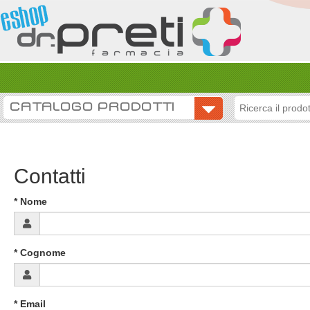
CATALOGO PRODOTTI
Contatti
inserisci
* Nome
i
tuoi
* Cognome
dati
* Email