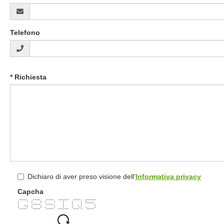
Telefono
inserisci
* Richiesta
la
tua
richiesta
compila
Dichiaro di aver preso visione dell'
Informativa privacy
captcha
Capcha
e
----- ----- ----- ------- ----- -------
- - - - - - - - - -
- - - - - - - ------
- ----- ----- - - - -
- --- - - - - - - - -
- - - - - - - - - - -
----- ----- ----- ------- ---- - -----
informativa