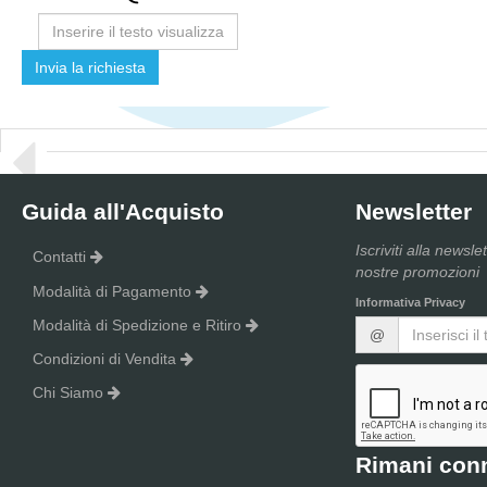
privacy
Guida all'Acquisto
Newsletter
Iscriviti alla newsle
Contatti
nostre promozioni
Modalità di Pagamento
Informativa Privacy
Modalità di Spedizione e Ritiro
@
Condizioni di Vendita
Chi Siamo
Rimani con