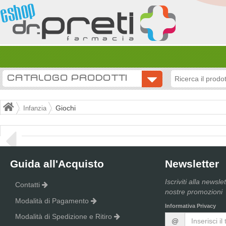
CATALOGO PRODOTTI
Giochi
Infanzia
Guida all'Acquisto
Newsletter
Iscriviti alla newsle
Contatti
nostre promozioni
Modalità di Pagamento
Informativa Privacy
Modalità di Spedizione e Ritiro
@