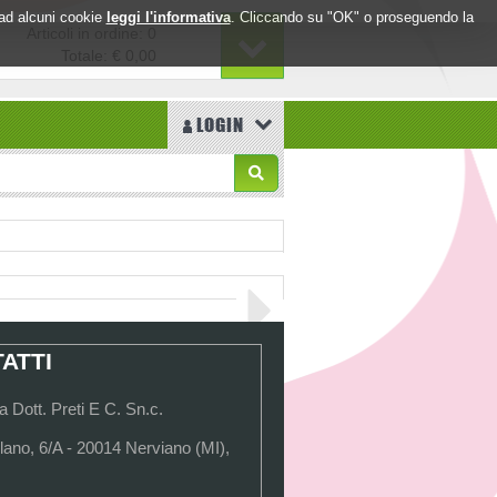
o ad alcuni cookie
leggi l'informativa
. Cliccando su "OK" o proseguendo la
Articoli in ordine: 0
Totale:
€ 0,00
LOGIN
ATTI
 Dott. Preti E C. Sn.c.
lano, 6/A - 20014 Nerviano (MI),