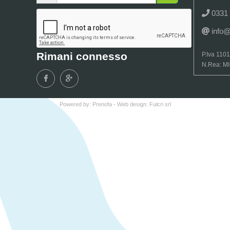
0331
info
Rimani connesso
P.Iva 110
N.Rea: M
Powered by:
Prenofa
- Web design:
Fulcri srl