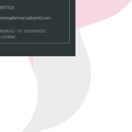
 587316
@eshopfarmaciadrpreti.com
16630151 - CF: 11016630151
I-1429084