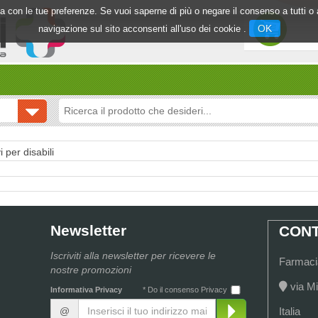
inea con le tue preferenze. Se vuoi saperne di più o negare il consenso a tutti 
OK
navigazione sul sito acconsenti all'uso dei cookie .
i per disabili
Newsletter
CONT
Iscriviti alla newsletter per ricevere le
Farmacia
nostre promozioni
via Mi
Informativa Privacy
* Do il consenso Privacy
@
Italia