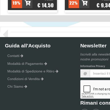
19%
22%
€ 14,50
€ 9,3
Guida all'Acquisto
Newsletter
Iscriviti alla newsle
Contatti
nostre promozioni
Modalità di Pagamento
Informativa Privacy
Modalità di Spedizione e Ritiro
@
Condizioni di Vendita
Chi Siamo
Rimani con