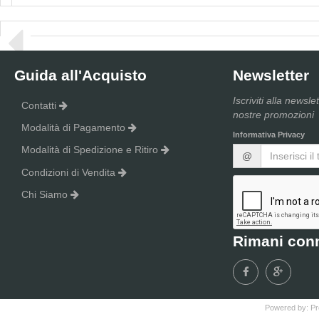
Confezione da 24 bustine di polvere orale.
Cod.
863598
Guida all'Acquisto
Newsletter
Iscriviti alla newsle
Contatti
nostre promozioni
Modalità di Pagamento
Informativa Privacy
Modalità di Spedizione e Ritiro
@
Condizioni di Vendita
Chi Siamo
Rimani con
Powered by:
Pr