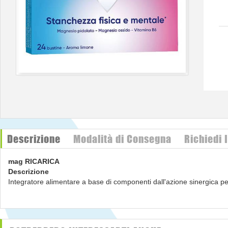
Descrizione
Modalità di Consegna
Richiedi 
mag RICARICA
Descrizione
Integratore alimentare a base di componenti dall'azione sinergica pe
Ingredienti
Magnesio L-pidolato, maltodestrina; correttore di acidità: acido ci
antiagglomerante: biossido di silicio; piridossina cloridrato (vitamina 