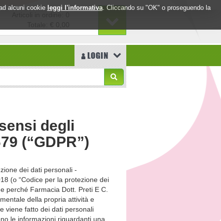
o ad alcuni cookie
leggi l'informativa
. Cliccando su "OK" o proseguendo la
Articoli in ordine: 0
Totale:
€ 0,00
LOGIN
 sensi degli
/679 (“GDPR”)
zione dei dati personali -
8 (o “Codice per la protezione dei
che perché Farmacia Dott. Preti E C.
mentale della propria attività e
e viene fatto dei dati personali
sono le informazioni riguardanti una