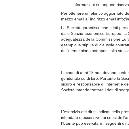
informazioni rimangono riservat
Per ottenere un elenco aggiornato de
mezzo email all’indirizzo email info@e
La Società garantisce che i dati perso
dallo Spazio Economico Europeo, la S
adeguatezza della Commissione Europe
esempio la stipula di clausole contrat
dell'utente siano sottoposti allo stesso
I minori di anni 18 non devono conferi
genitoriale su di loro. Pertanto la Soci
sicuro e responsabile di Internet e del
Società intende trattare i dati di sogge
L’esercizio dei diritti indicati nella
infondate o eccessive, ai sensi dell’a
l’Utente può esercitare i seguenti diritt