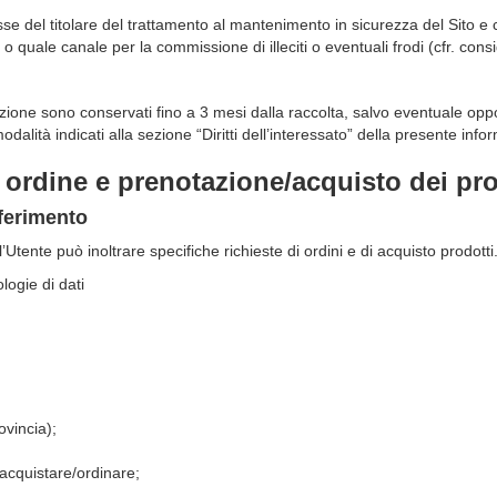
sse del titolare del trattamento al mantenimento in sicurezza del Sito e c
ui o quale canale per la commissione di illeciti o eventuali frodi (cfr. c
sezione sono conservati fino a 3 mesi dalla raccolta, salvo eventuale opp
alità indicati alla sezione “Diritti dell’interessato” della presente infor
 ordine e prenotazione/acquisto dei pro
nferimento
l’Utente può inoltrare specifiche richieste di ordini e di acquisto prodotti
logie di dati
ovincia);
 acquistare/ordinare;