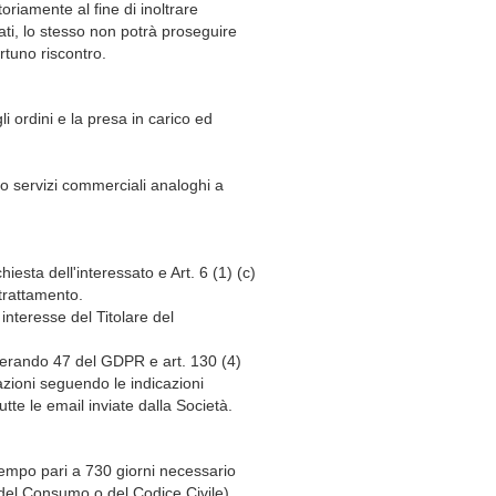
oriamente al fine di inoltrare
ati, lo stesso non potrà proseguire
rtuno riscontro.
gli ordini e la presa in carico ed
 o servizi commerciali analoghi a
iesta dell'interessato e Art. 6 (1) (c)
trattamento.
 interesse del Titolare del
iderando 47 del GDPR e art. 130 (4)
azioni seguendo le indicazioni
utte le email inviate dalla Società.
 tempo pari a 730 giorni necessario
 del Consumo o del Codice Civile).