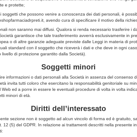
e e protette;
i soggetti che possono venire a conoscenza dei dati personali, è possi
shopfarmaciadrpreti.it, avendo cura di specificare il motivo della richie
nali non saranno mai diffusi. Qualora si renda necessario trasferire i dat
ocietà garantisce che tale trasferimento avverrà esclusivamente in pre
a o di altre garanzie adeguate previste dalle Leggi in materia di prot
tuali standard con il soggetto che riceverà i dati e che deve in ogni caso
 livello di protezione garantito dalla Società).
Soggetti minori
re informazioni o dati personali alla Società in assenza del consenso de
età invita tutti coloro che esercitano la responsabilità genitoriale su mino
 Web ed a porre in essere le eventuali procedure di volta in volta indicate
tti minori di età.
Diritti dell’interessato
 presente sezione non è soggetto ad alcun vincolo di forma ed è gratuito,
rt. 12 (5) del GDPR. In relazione ai trattamenti descritti nella presente 
i: