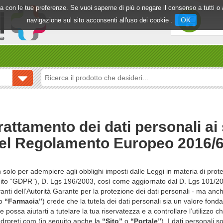
inea con le tue preferenze. Se vuoi saperne di più o negare il consenso a tutti 
OK
navigazione sul sito acconsenti all'uso dei cookie .
rattamento dei dati personali ai
4 del Regolamento Europeo 2016
n solo per adempiere agli obblighi imposti dalle Leggi in materia di prote
to “GDPR”), D. Lgs 196/2003, così come aggiornato dal D. Lgs 101/201
evanti dell’Autorità Garante per la protezione dei dati personali - ma an
o
“Farmacia”
) crede che la tutela dei dati personali sia un valore fonda
possa aiutarti a tutelare la tua riservatezza e a controllare l’utilizzo ch
drpreti.com (in seguito anche la
“Sito”
o
“Portale”
). I dati personali 