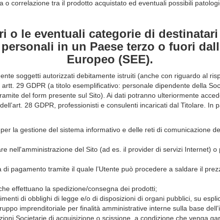
o correlazione tra il prodotto acquistato ed eventuali possibili patologie
i o le eventuali categorie di destinatari
i personali in un Paese terzo o fuori d
Europeo (SEE).
te soggetti autorizzati debitamente istruiti (anche con riguardo al risp
li artt. 29 GDPR (a titolo esemplificativo: personale dipendente della Soc
 tramite del form presente sul Sito). Ai dati potranno ulteriormente accede
dell’art. 28 GDPR, professionisti e consulenti incaricati dal Titolare. In p
 per la gestione del sistema informativo e delle reti di comunicazione de
e nell'amministrazione del Sito (ad es. il provider di servizi Internet) o p
a di pagamento tramite il quale l’Utente può procedere a saldare il prezz
ni che effettuano la spedizione/consegna dei prodotti;
nti di obblighi di legge e/o di disposizioni di organi pubblici, su esplici
gruppo imprenditoriale per finalità amministrative interne sulla base dell’
azioni Societarie di acquisizione o scissione, a condizione che venga gar