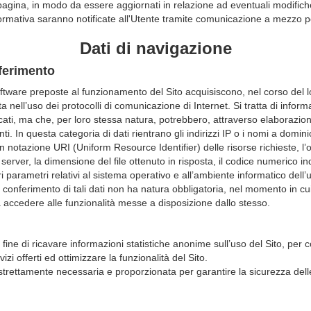
agina, in modo da essere aggiornati in relazione ad eventuali modifich
ormativa saranno notificate all'Utente tramite comunicazione a mezzo po
Dati di navigazione
nferimento
oftware preposte al funzionamento del Sito acquisiscono, nel corso del l
ta nell’uso dei protocolli di comunicazione di Internet. Si tratta di info
icati, ma che, per loro stessa natura, potrebbero, attraverso elaborazion
enti. In questa categoria di dati rientrano gli indirizzi IP o i nomi a domini
 in notazione URI (Uniform Resource Identifier) delle risorse richieste, l’o
l server, la dimensione del file ottenuto in risposta, il codice numerico in
tri parametri relativi al sistema operativo e all’ambiente informatico del
 Il conferimento di tali dati non ha natura obbligatoria, nel momento in cui
à accedere alle funzionalità messe a disposizione dallo stesso.
l fine di ricavare informazioni statistiche anonime sull’uso del Sito, per 
izi offerti ed ottimizzare la funzionalità del Sito.
a strettamente necessaria e proporzionata per garantire la sicurezza delle