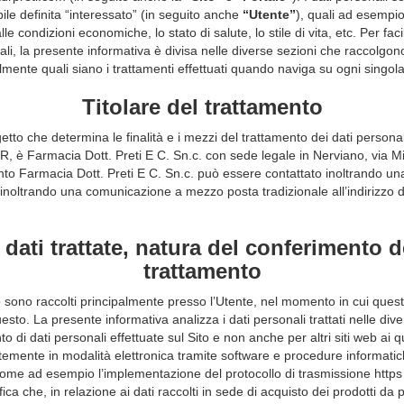
abile definita “interessato” (in seguito anche
“Utente”
), quali ad esempio i
le condizioni economiche, lo stato di salute, lo stile di vita, etc. Per faci
ali, la presente informativa è divisa nelle diverse sezioni che raccolgono
mente quali siano i trattamenti effettuati quando naviga su ogni singola
Titolare del trattamento
getto che determina le finalità e i mezzi del trattamento dei dati personal
GDPR, è Farmacia Dott. Preti E C. Sn.c. con sede legale in Nerviano, via M
to Farmacia Dott. Preti E C. Sn.c. può essere contattato inoltrando una 
noltrando una comunicazione a mezzo posta tradizionale all’indirizzo d
 dati trattate, natura del conferimento d
trattamento
o sono raccolti principalmente presso l’Utente, nel momento in cui quest
esto. La presente informativa analizza i dati personali trattati nelle di
o di dati personali effettuate sul Sito e non anche per altri siti web ai qua
entemente in modalità elettronica tramite software e procedure informati
ome ad esempio l’implementazione del protocollo di trasmissione https p
fica che, in relazione ai dati raccolti in sede di acquisto dei prodotti da 