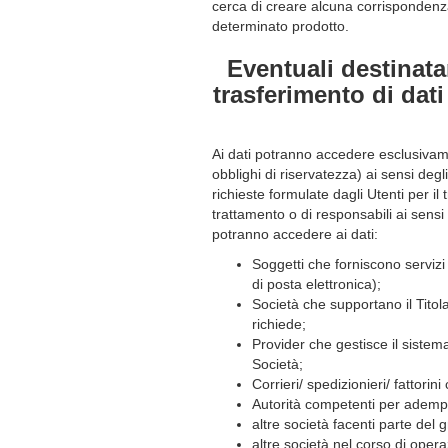
cerca di creare alcuna corrispondenza 
determinato prodotto.
Eventuali destinatar
trasferimento di dat
Ai dati potranno accedere esclusivamen
obblighi di riservatezza) ai sensi deg
richieste formulate dagli Utenti per il
trattamento o di responsabili ai sensi 
potranno accedere ai dati:
Soggetti che forniscono servizi
di posta elettronica);
Società che supportano il Titolar
richiede;
Provider che gestisce il sistem
Società;
Corrieri/ spedizionieri/ fattori
Autorità competenti per adempime
altre società facenti parte del 
altre società nel corso di oper