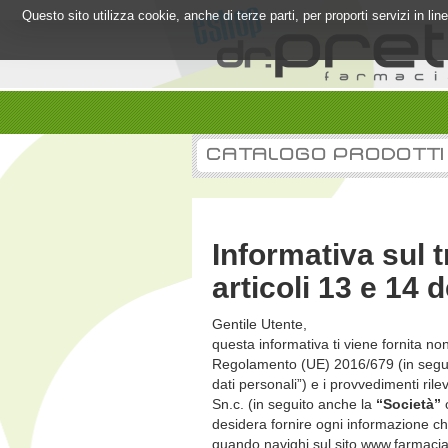
Questo sito utilizza cookie, anche di terze parti, per proporti servizi in l
CATALOGO PRODOTTI
Informativa sul t
articoli 13 e 1
Gentile Utente,
questa informativa ti viene fornita no
Regolamento (UE) 2016/679 (in segui
dati personali”) e i provvedimenti ril
Sn.c. (in seguito anche la
“Società”
desidera fornire ogni informazione che 
quando navighi sul sito www.farmacia