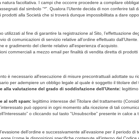
ha natura facoltativa. I campi che occorre procedere a compilare obbligat
ssegnati dal simbolo “*”. Qualora l’Utente decida di non conferire tali d
i prodotti alla Società che si troverà dunque impossibilitata a dare oppo
no utilizzati al fine di garantire la registrazione al Sito, l’effettuazione de
nvio di comunicazioni di servizio relative all’ordine effettuato dall’Utente.
ne e gradimento del cliente relativo all'esperienza d'acquisto.
oni commerciali a mezzo email per finalità di vendita diretta di prodotti
mento è necessario all'esecuzione di misure precontrattuali adottate su rich
rio per adempiere un obbligo legale al quale è soggetto il titolare del 
one alla valutazione del grado di soddisfazione dell’Utente:
legittimo
ne al soft spam:
legittimo interesse del Titolare del trattamento (Cons
’interessato può opporsi in ogni momento alla ricezione di tali comunic
dell’Interessato” o cliccando sul tasto “Unsubscribe” presente in calce a t
ll’evasione dell’ordine e successivamente all’evasione per il periodo di
Legge (come le disposizioni specifiche contenute all’interno del Codice