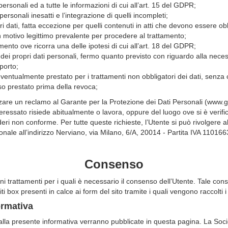
 personali ed a tutte le informazioni di cui all’art. 15 del GDPR;
i personali inesatti e l’integrazione di quelli incompleti;
pri dati, fatta eccezione per quelli contenuti in atti che devono essere o
 motivo legittimo prevalente per procedere al trattamento;
tamento ove ricorra una delle ipotesi di cui all’art. 18 del GDPR;
o dei propri dati personali, fermo quanto previsto con riguardo alla nece
pporto;
eventualmente prestato per i trattamenti non obbligatori dei dati, senza c
o prestato prima della revoca;
anzare un reclamo al Garante per la Protezione dei Dati Personali (www.gar
nteressato risiede abitualmente o lavora, oppure del luogo ove si è verifi
ri non conforme. Per tutte queste richieste, l’Utente si può rivolgere al
ale all’indirizzo Nerviano, via Milano, 6/A, 20014 - Partita IVA 1101663
Consenso
i trattamenti per i quali è necessario il consenso dell’Utente. Tale co
iti box presenti in calce ai form del sito tramite i quali vengono raccolti i
ormativa
alla presente informativa verranno pubblicate in questa pagina. La Socie