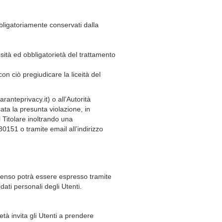
bbligatoriamente conservati dalla
ssità ed obbligatorietà del trattamento
on ciò pregiudicare la liceità del
anteprivacy.it) o all’Autorità
cata la presunta violazione, in
 Titolare inoltrando una
0151 o tramite email all’indirizzo
nsenso potrà essere espresso tramite
 dati personali degli Utenti.
tà invita gli Utenti a prendere