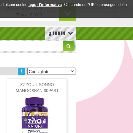
o ad alcuni cookie
leggi l'informativa
. Cliccando su "OK" o proseguendo la
Articoli in ordine: 0
Totale:
€ 0,00
LOGIN
1
ZZZQUIL SONNO
MANGO&BAN 60PAST