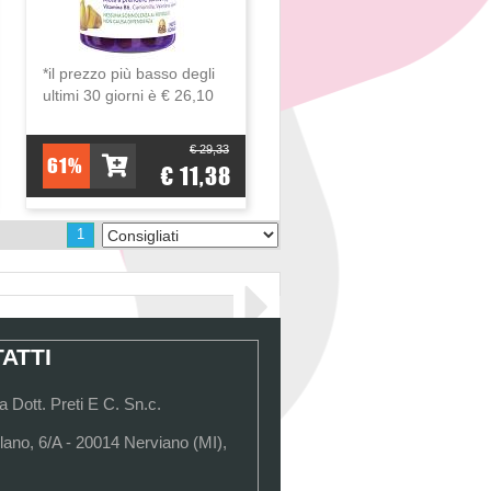
*il prezzo più basso degli
ultimi 30 giorni è € 26,10
€ 29,33
61%
€ 11,38
1
ATTI
 Dott. Preti E C. Sn.c.
lano, 6/A - 20014 Nerviano (MI),