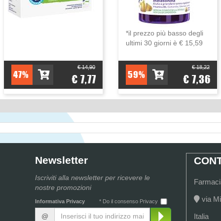
*il prezzo più basso degli
ultimi 30 giorni è € 15,59
€ 14,90
€ 18,22
47%
59%
€ 7,77
€ 7,36
Newsletter
CONT
Iscriviti alla newsletter per ricevere le
Farmacia
nostre promozioni
via Mi
Informativa Privacy
* Do il consenso Privacy
@
Italia