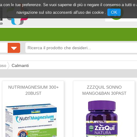
inea con le tue preferenze. Se vuoi saperne di più o negare il consenso a tutti 
OK
navigazione sul sito acconsenti all'uso dei cookie .
Calmanti
voso
NUTRIMAGNESIUM 300+
ZZZQUIL SONNO
20BUST
MANGO&BAN 30PAST