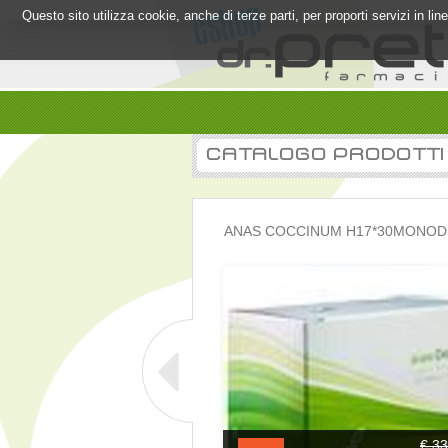
Questo sito utilizza cookie, anche di terze parti, per proporti servizi in l
CATALOGO PRODOTTI
ANAS COCCINUM H17*30MONOD 
€ 33