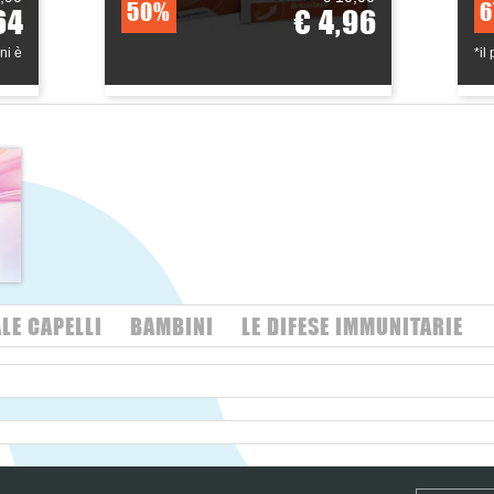
50%
6
64
€ 4,96
ni è
*il
LE CAPELLI
BAMBINI
LE DIFESE IMMUNITARIE