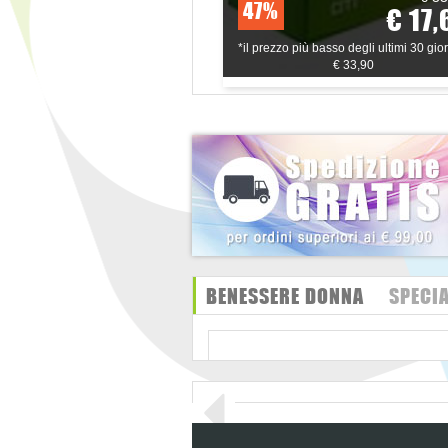
47%
€ 17,
*il prezzo più basso degli ultimi 30 gior
€ 33,90
BENESSERE DONNA
SPECIA