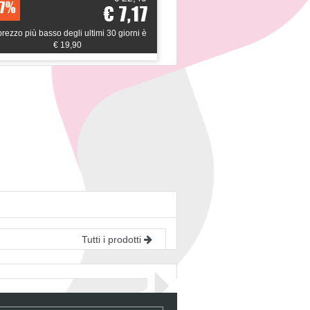
7%
42%
€ 7,17
 prezzo più basso degli ultimi 30 giorni è
*il prezzo più basso degli u
€ 19,90
€ 26,01
Tutti i prodotti