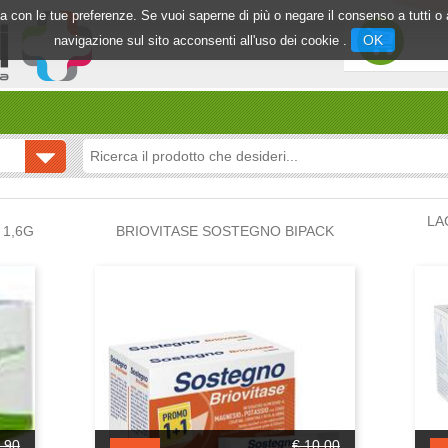
inea con le tue preferenze. Se vuoi saperne di più o negare il consenso a tutti 
OK
navigazione sul sito acconsenti all'uso dei cookie .
LA
1,6G
BRIOVITASE SOSTEGNO BIPACK
,90
€ 10,00