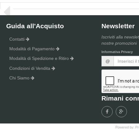
Guida all'Acquisto
Newsletter
Iscriviti alla newsle
Contatti
nostre promozioni
Modalità di Pagamento
Informativa Privacy
Modalità di Spedizione e Ritiro
@
Condizioni di Vendita
Chi Siamo
Rimani con
Powered by:
Pr