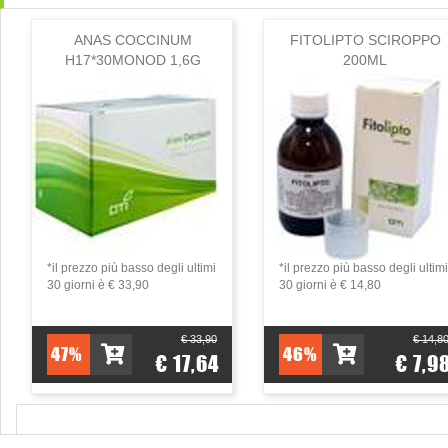
ANAS COCCINUM
FITOLIPTO SCIROPPO
H17*30MONOD 1,6G
200ML
*il prezzo più basso degli ultimi
*il prezzo più basso degli ultimi
30 giorni è € 33,90
30 giorni è € 14,80
€ 33,90
€ 14,8
47%
46%
€ 17,64
€ 7,9