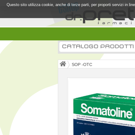
Questo sito utilizza cookie, anche di terze parti, per proporti servizi in l
CATALOGO PRODOTTI
SOP -OTC