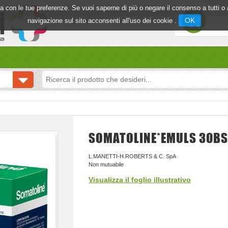
inea con le tue preferenze. Se vuoi saperne di più o negare il consenso a tutti 
OK
navigazione sul sito acconsenti all'uso dei cookie .
SOMATOLINE*EMULS 30BS
L.MANETTI-H.ROBERTS & C. SpA
Non mutuabile
Visualizza il foglio illustrativo