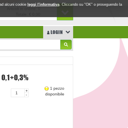
o ad alcuni cookie
leggi l'informativa
. Cliccando su "OK" o proseguendo la
Articoli in ordine: 0
Totale:
€ 0,00
LOGIN
 0,1+0,3%
1 pezzo
+
disponibile
-