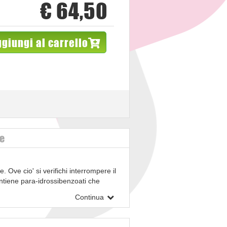
€ 64,50
giungi al carrello
ve
. Ove cio' si verifichi interrompere il
Contiene para-idrossibenzoati che
Continua