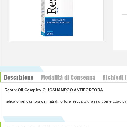
Descrizione
Modalità di Consegna
Richiedi 
Restiv Oil Complex
OLIOSHAMPOO ANTIFORFORA
Indicato nei casi piú ostinati di forfora secca o grassa, come coadiuva
caso di trattamenti specifici antimicotici.
Posologia e Modalità d'uso
Applicare sui capelli umidi massaggiando per almeno un minuto.