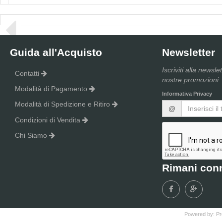
Guida all'Acquisto
Newsletter
Iscriviti alla newsle
Contatti
nostre promozioni
Modalità di Pagamento
Informativa Privacy
Modalità di Spedizione e Ritiro
@
Condizioni di Vendita
Chi Siamo
Rimani con
Powered by:
Pr