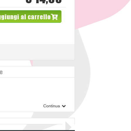
giungi al carrello
ve
Continua
l. mill,
clematis vitalba
l.,
impatiens