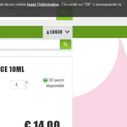
o ad alcuni cookie
leggi l'informativa
. Cliccando su "OK" o proseguendo la
Articoli in ordine: 0
Totale:
€ 0,00
LOGIN
CCE 10ML
10 pezzi
+
disponibili
-
€ 14,00