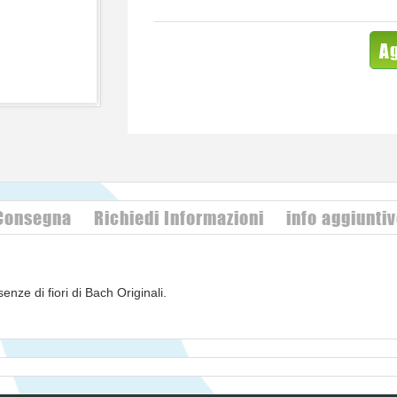
Ag
 Consegna
Richiedi Informazioni
info aggiunti
nze di fiori di Bach Originali.
a RESCUE (estratto acquoso dei fiori di
helianthemum nummularium
rh,
ornithogalum umbellatum
l.).