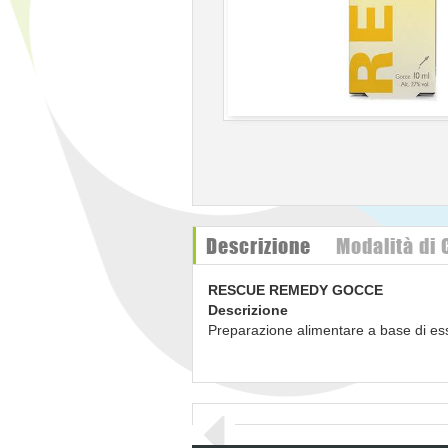
Descrizione
Modalità di
RESCUE REMEDY GOCCE
Descrizione
Preparazione alimentare a base di esse
Composizione
Alcol di uva, essenze della miscel
glandulifera
royle,
runus cerasifera
eh
Alcol: 27% vol.