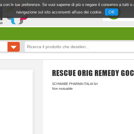
inea con le tue preferenze. Se vuoi saperne di più o negare il consenso a tutti 
OK
navigazione sul sito acconsenti all'uso dei cookie .
RESCUE ORIG REMEDY GO
SCHWABE PHARMA ITALIA Srl
Non mutuabile