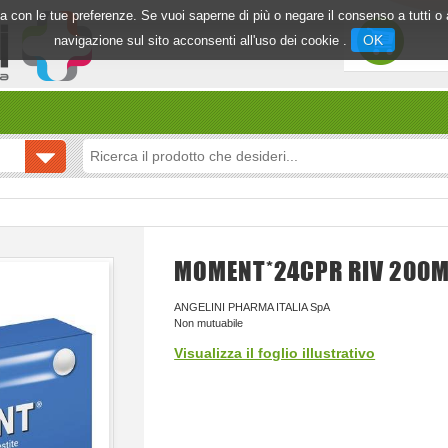
inea con le tue preferenze. Se vuoi saperne di più o negare il consenso a tutti 
OK
navigazione sul sito acconsenti all'uso dei cookie .
MOMENT*24CPR RIV 200
ANGELINI PHARMA ITALIA SpA
Non mutuabile
Visualizza il foglio illustrativo