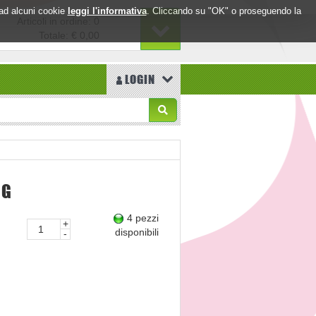
o ad alcuni cookie
leggi l'informativa
. Cliccando su "OK" o proseguendo la
Articoli in ordine: 0
Totale:
€ 0,00
LOGIN
MG
4 pezzi
+
disponibili
-