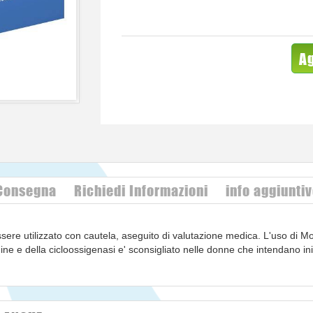
Ag
 Consegna
Richiedi Informazioni
info aggiunti
essere utilizzato con cautela, aseguito di valutazione medica. L'uso di
ndine e della cicloossigenasi e' sconsigliato nelle donne che intendano i
sere sospesa nelle donne chehanno problemi di fertilita' o che sono sot
 minimizzati con l'uso della piu' bassa dose efficace per la piu' breve d
e i paragrafi sottostanti sui rischi gastrointestinali e cardiovascolari). 
vverse ai FANS, specialmente emorragie e perforazioni gastrointestinal