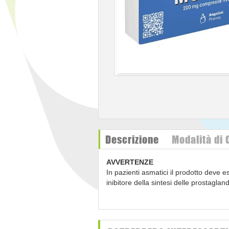
Descrizione
Modalità di
AVVERTENZE
In pazienti asmatici il prodotto deve 
inibitore della sintesi delle prostagla
somministrazione di Moment dovrebbe es
Gli effetti indesiderati possono essere
occorre per controllare i sintomi (veder
aumento della frequenza di reazioni a