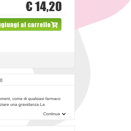
€ 14,20
giungi al carrello
ve
 Moment, come di qualsiasi farmaco
niziare una gravidanza.La
toposte a indagini sulla fertilita'.
Continua
urata possibile di trattamento che
Anziani: i pazienti anziani hanno un
i,che possono essere fatali (vedere