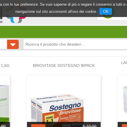
inea con le tue preferenze. Se vuoi saperne di più o negare il consenso a tutti 
OK
navigazione sul sito acconsenti all'uso dei cookie .
LA
1,6G
BRIOVITASE SOSTEGNO BIPACK
,90
€ 10,00