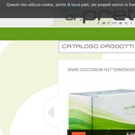
Questo sito utilizza cookie, anche di terze parti, per proporti servizi in l
CATALOGO PRODOTTI
ANAS COCCINUM H17*30MONOD 
€ 33