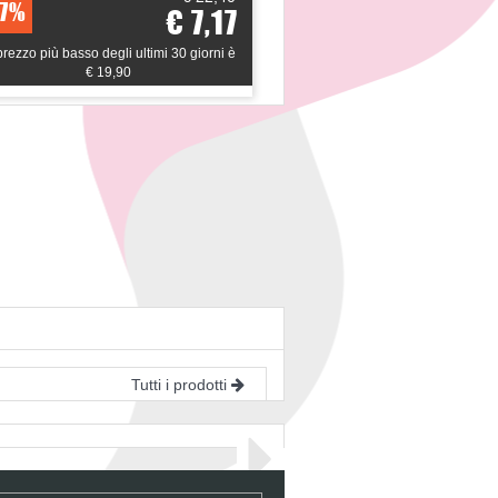
7%
42%
€ 7,17
 prezzo più basso degli ultimi 30 giorni è
*il prezzo più basso degli u
€ 19,90
€ 26,01
Tutti i prodotti