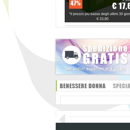
47%
€ 17,
*il prezzo più basso degli ultimi 30 gior
€ 33,90
BENESSERE DONNA
SPECIA