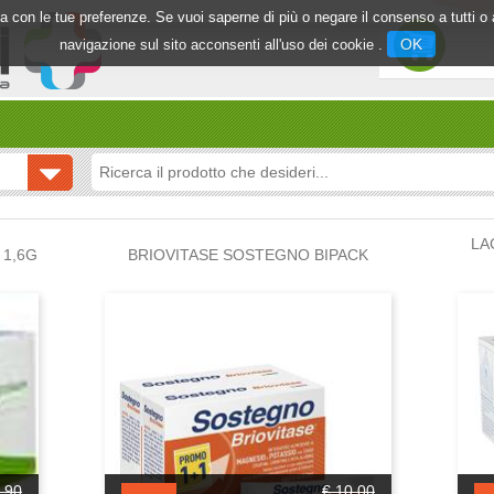
inea con le tue preferenze. Se vuoi saperne di più o negare il consenso a tutti 
OK
navigazione sul sito acconsenti all'uso dei cookie .
LA
1,6G
BRIOVITASE SOSTEGNO BIPACK
,90
€ 10,00