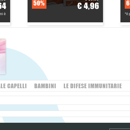
50%
6
64
€ 4,96
ni è
*il
LE CAPELLI
BAMBINI
LE DIFESE IMMUNITARIE