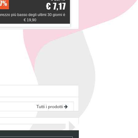
7%
42%
€ 7,17
 prezzo più basso degli ultimi 30 giorni è
*il prezzo più basso degli u
€ 19,90
€ 26,01
Tutti i prodotti