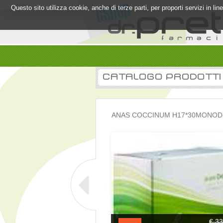
Questo sito utilizza cookie, anche di terze parti, per proporti servizi in l
CATALOGO PRODOTTI
ANAS COCCINUM H17*30MONOD 
€ 33