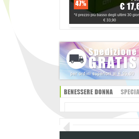
47%
€ 17,
*il prezzo più basso degli ultimi 30 gior
€ 33,90
BENESSERE DONNA
SPECIA