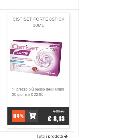
CISTISET FORTE 8STICK
a di bere molta acqua.
10ML
*il prezzo più basso degli ultimi
30 giorni è € 22,90
€ 22,90
64%
€ 8,13
Chiudi
Tutti i prodotti