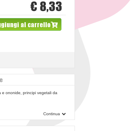
€ 8,33
giungi al carrello
ve
 e ononide, principi vegetali da
Continua
i) foglie polvere; pompelmo (citrus
pilosella, maltodestrina) erba estratto
stearato di magnesio e magnesio