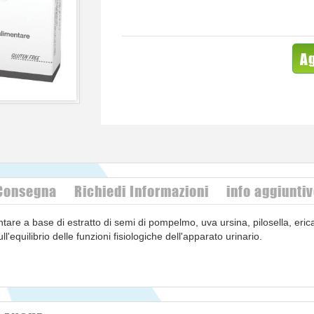
Ag
 Consegna
Richiedi Informazioni
info aggiunti
tare a base di estratto di semi di pompelmo, uva ursina, pilosella, erica
ull'equilibrio delle funzioni fisiologiche dell'apparato urinario.
llina e sodio carbossimetil cellulosa; uva ursina (arctostaphylos uva urs
 erica (callunavulgaris) sommitá polvere; sorbitolo; pilosella (hieracium
estrina) radice estratto secco; antiagglomeranti: biossido di silicio; 