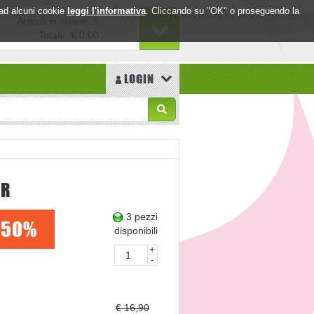
o ad alcuni cookie
leggi l'informativa
. Cliccando su "OK" o proseguendo la
Articoli in ordine: 0
Totale:
€ 0,00
LOGIN
PR
3 pezzi
50%
disponibili
+
-
€ 16,90