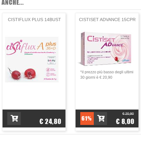
ANCHE...
CISTIFLUX PLUS 14BUST
CISTISET ADVANCE 15CPR
se per tre volte al giorno. Durante l'assunzione del prodotto si consigli
al riparo dalla luce.
Per 100 g
Per 6 compresse
20,00 g
1200 mg
*il prezzo più basso degli ultimi
12,50 g
750 mg
30 giorni è € 20,90
10,00 g
600 mg
7,50 g
450 mg
6,00 g
360 mg
€ 20,90
61%
€ 24,80
€ 8,00