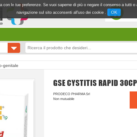
inea con le tue preferenze. Se vuoi saperne di più o negare il consenso a tutti 
OK
navigazione sul sito acconsenti all'uso dei cookie .
o-genitale
GSE CYSTITIS RAPID 30C
PRODECO PHARMA Srl
Non mutuabile