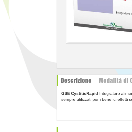
Descrizione
Modalità di
GSE CystitisRapid
Integratore alimen
sempre utilizzati per i benefici effetti s
Ingredienti
Agente di carica: cellulosa microcrista
grandis, maltodestrina) estratto secco;
secco; ononide (ononis spinosa, maltod