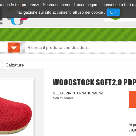
inea con le tue preferenze. Se vuoi saperne di più o negare il consenso a tutti 
OK
navigazione sul sito acconsenti all'uso dei cookie .
Calzature
WOODSTOCK SOFT2,0 PDP
GELATERIA INTERNATIONAL Srl
Non mutuabile
*il 
78,