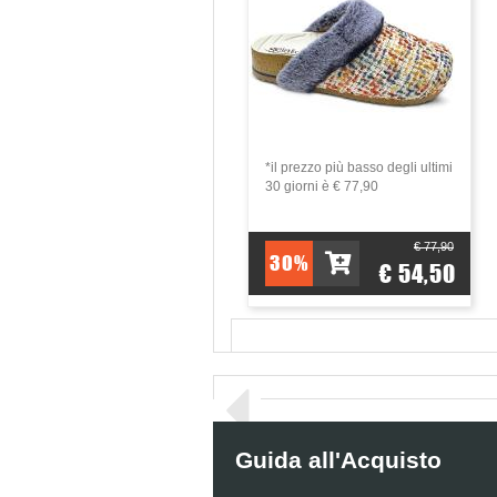
*il prezzo più basso degli ultimi
30 giorni è € 77,90
€ 77,90
30%
€ 54,50
Guida all'Acquisto