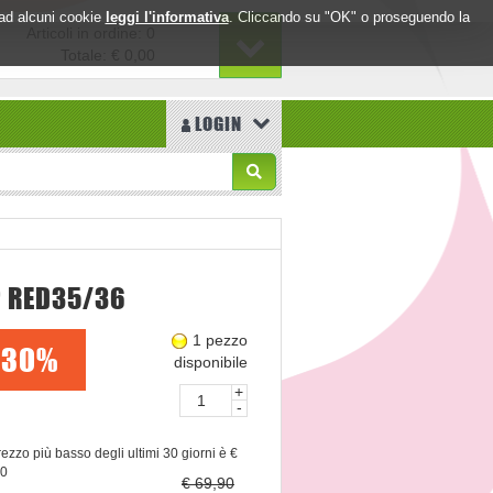
o ad alcuni cookie
leggi l'informativa
. Cliccando su "OK" o proseguendo la
Articoli in ordine: 0
Totale:
€ 0,00
LOGIN
 RED35/36
1 pezzo
30%
disponibile
+
-
prezzo più basso degli ultimi 30 giorni è €
90
€ 69,90