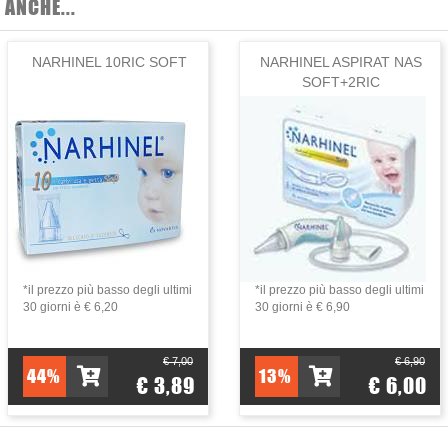
ANCHE...
 islandica Ach.). Acetilcisteina. Melaleuca (Melaleuca alternifolia Chee
NARHINEL 10RIC SOFT
NARHINEL ASPIRAT NAS
cco supportato da maltodestrine con rapporto pianta secca/estratto 4:1. M
SOFT+2RIC
tto dei 3 anni di età. Non superare la dose consigliata. Tenere fuori dal
 una dieta varia ed equilibrata e un sano stile di vita.
6 mesi.
*il prezzo più basso degli ultimi
*il prezzo più basso degli ultimi
30 giorni è € 6,20
30 giorni è € 6,90
€ 7,00
€ 6,90
44%
13%
€ 3,89
€ 6,00