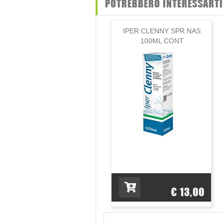
POTREBBERO INTERESSARTI 
Componenti
Fruttosio. Lichene islandico (Cetraria
IPER CLENNY SPR NAS
Biossido di silicio. E.S.: Estratto se
100ML CONT
Avvertenze
Non somministrare nei bambini al di so
ai tre anni. Il prodotto non sostituisce
Conservazione
Validità a confezionamento integro: 3
Formato
20 bustine da 3,5 g. 70 g.
Cod.
00230501
€ 13,00