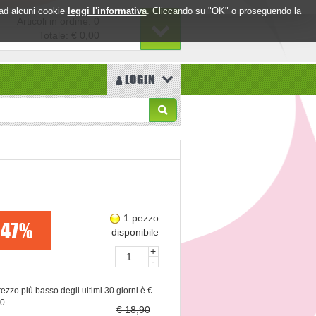
o ad alcuni cookie
leggi l'informativa
. Cliccando su "OK" o proseguendo la
Articoli in ordine: 0
Totale:
€ 0,00
LOGIN
1 pezzo
47%
disponibile
+
-
prezzo più basso degli ultimi 30 giorni è €
90
€ 18,90