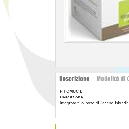
Descrizione
Modalità di
FITOMUCIL
Descrizione
Integratore a base di lichene islandic
favorisce la fluidità delle secrezioni br
Modalità d'uso
1-3 bustine al giorno.