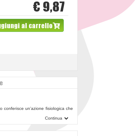
€ 9,87
giungi al carrello
ve
co conferisce un’azione fisiologica che
Continua