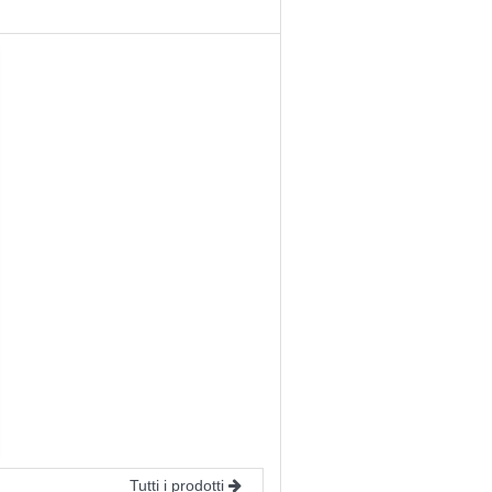
l) M.D. Aroma: Arancia. Antiaggregante:
.D.: Olio essenziale microincapsulato.
la portata dei bambini di età inferiore
Chiudi
Tutti i prodotti