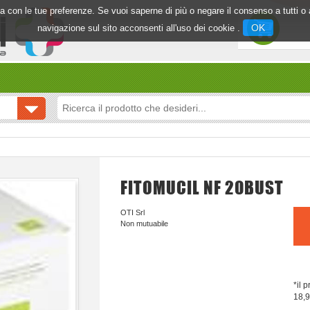
inea con le tue preferenze. Se vuoi saperne di più o negare il consenso a tutti 
OK
navigazione sul sito acconsenti all'uso dei cookie .
FITOMUCIL NF 20BUST
OTI Srl
Non mutuabile
*il 
18,