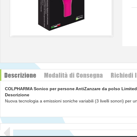
Descrizione
Modalità di Consegna
Richiedi 
COLPHARMA Sonico per persone AntiZanzare da polso Limited
Descrizione
Nuova tecnologia a emissioni soniche variabili (3 livelli sonori) per 
Flat design con cinturini di colori differenti fluo o nero.
Pratico, con indicatore luminoso e pulsante on/off.
Senza prodotti chimici e odori.
Protezione per persone fino a 3 m.
Indossabile con cinturino ipoallergenico o clip.