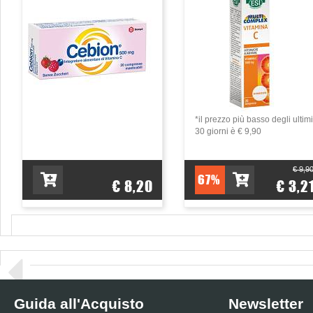
*il prezzo più basso degli ultimi
30 giorni è € 9,90
€ 9,9
67%
€ 8,20
€ 3,2
Guida all'Acquisto
Newsletter