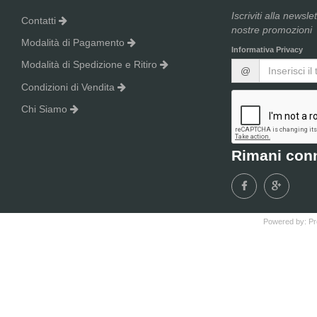
Iscriviti alla newsle
Contatti
nostre promozioni
Modalità di Pagamento
Informativa Privacy
Modalità di Spedizione e Ritiro
@
Condizioni di Vendita
Chi Siamo
Rimani con
Powered by:
Pr