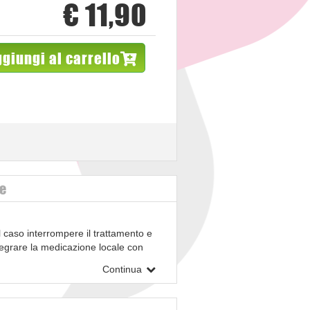
€ 11,90
giungi al carrello
ve
l caso interrompere il trattamento e
ntegrare la medicazione locale con
lungati possono dar luogo a
Continua
soriale in seguito al danno della
ggiore in caso di uso prolungato, si
ata e resistenza crociata con altri