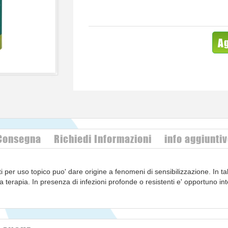
Ag
 Consegna
Richiedi Informazioni
info aggiunti
i per uso topico puo' dare origine a fenomeni di sensibilizzazione. In ta
ea terapia. In presenza di infezioni profonde o resistenti e' opportuno i
r via generale. Come con altre preparazioni antibiotiche, trattamenti pro
 neomicina puo' indurre la perdita permanente dell'udito di tipo neurosen
lle cellule ciliate dell'organo del Corti. Il rischio di ototossicita' e' ma
ia limitata a 10 giorni consecutivi. Si possono verificare allergia croci