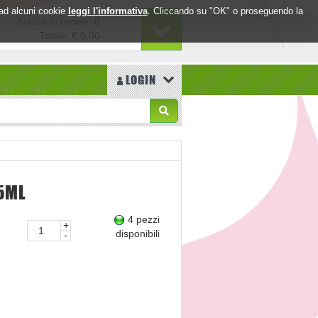
o ad alcuni cookie
leggi l'informativa
. Cliccando su "OK" o proseguendo la
Articoli in ordine: 0
Totale:
€ 0,00
LOGIN
5ML
4 pezzi
+
disponibili
-