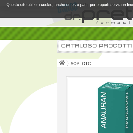
Questo sito utilizza cookie, anche di terze parti, per proporti servizi in l
CATALOGO PRODOTTI
SOP -OTC