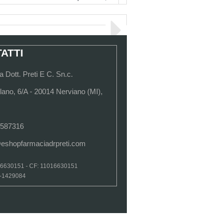
usato in gravidanza solo nei casi di
ale e' utilizzato dalle donne che
ATTI
 Dott. Preti E C. Sn.c.
lano, 6/A - 20014 Nerviano (MI),
tagocce, nel dotto auricolare tenendo la
isposta terapeutica, si raccomanda di non
 587316
 (pari a neomicina base 0,375 g);
@eshopfarmaciadrpreti.com
eto degli eccipienti, vedere paragrafo
16630151 - CF: 11016630151
Chiudi
I-1429084