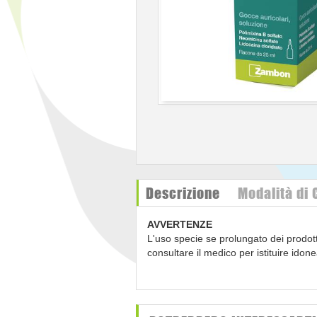
Descrizione
Modalità di
AVVERTENZE
L'uso specie se prolungato dei prodott
consultare il medico per istituire idon
appropriati trattamenti antibiotici pe
superinfezioni da germi resistenti. La
coclea, soprattutto con la distruzione de
raccomanda pertanto una durata di terap