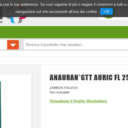
inea con le tue preferenze. Se vuoi saperne di più o negare il consenso a tutti 
OK
navigazione sul sito acconsenti all'uso dei cookie .
ANAURAN*GTT AURIC FL 2
ZAMBON ITALIA Srl
Non mutuabile
Visualizza il foglio illustrativo