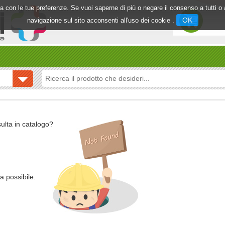
inea con le tue preferenze. Se vuoi saperne di più o negare il consenso a tutti 
OK
navigazione sul sito acconsenti all'uso dei cookie .
sulta in catalogo?
a possibile.