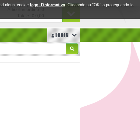
o ad alcuni cookie
leggi l'informativa
. Cliccando su "OK" o proseguendo la
Articoli in ordine: 0
Totale:
€ 0,00
LOGIN