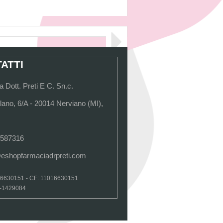
ATTI
 Dott. Preti E C. Sn.c.
lano, 6/A - 20014 Nerviano (MI),
 587316
@eshopfarmaciadrpreti.com
16630151 - CF: 11016630151
I-1429084