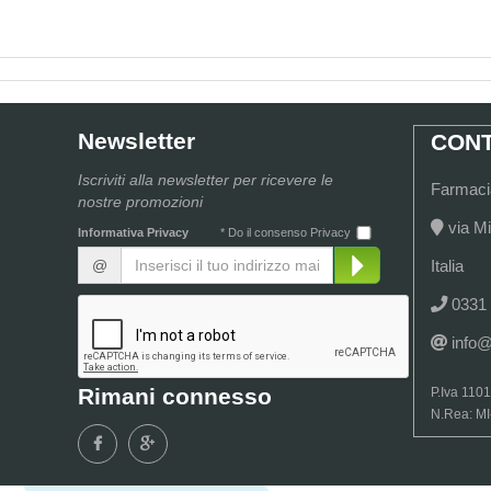
Newsletter
CONT
Iscriviti alla newsletter per ricevere le
Farmacia
nostre promozioni
via Mi
Informativa Privacy
* Do il consenso Privacy
@
Italia
0331
info
Rimani connesso
P.Iva 110
N.Rea: M