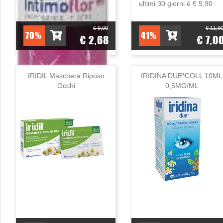
ultimi 30 giorni è € 9,90
€ 9,00
€ 11,9
70%
41%
€ 2,68
€ 7,0
IRIDIL Maschera Riposo
IRIDINA DUE*COLL 10ML
Occhi
0,5MG/ML