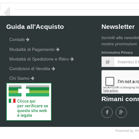
Guida all'Acquisto
Newsletter
Iscriviti alla newsle
Contatti
nostre promozioni
Modalità di Pagamento
Informativa Privacy
Modalità di Spedizione e Ritiro
@
Condizioni di Vendita
Chi Siamo
Rimani con
Powered by:
Pr