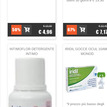
ultimi 30 giorni è € 19,90
€ 10,00
€ 22,4
50%
67%
€ 4,96
€ 7,1
INTIMOFLOR DETERGENTE
IRIDIL GOCCE OCUL 10A
INTIMO
MONOD
*il prezzo più basso degli