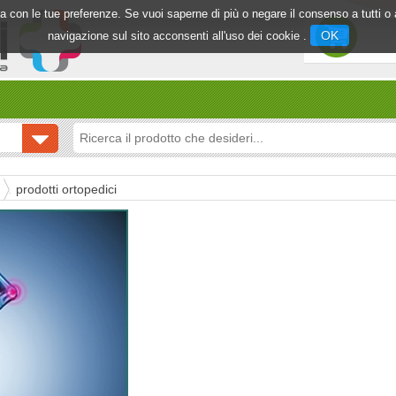
inea con le tue preferenze. Se vuoi saperne di più o negare il consenso a tutti 
OK
navigazione sul sito acconsenti all'uso dei cookie .
prodotti ortopedici