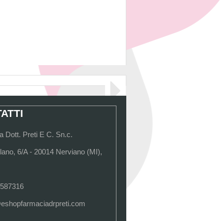
ATTI
 Dott. Preti E C. Sn.c.
lano, 6/A - 20014 Nerviano (MI),
 587316
@eshopfarmaciadrpreti.com