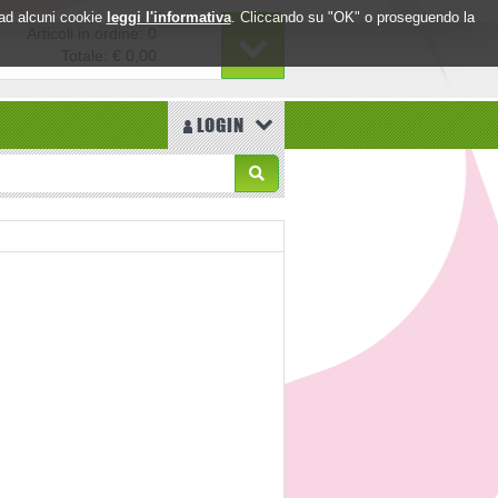
o ad alcuni cookie
leggi l'informativa
. Cliccando su "OK" o proseguendo la
Articoli in ordine: 0
Totale:
€ 0,00
LOGIN