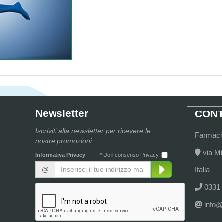
Newsletter
CONT
Iscriviti alla newsletter per ricevere le
Farmacia
nostre promozioni
via Mi
Informativa Privacy
* Do il consenso Privacy
@
Italia
0331
info