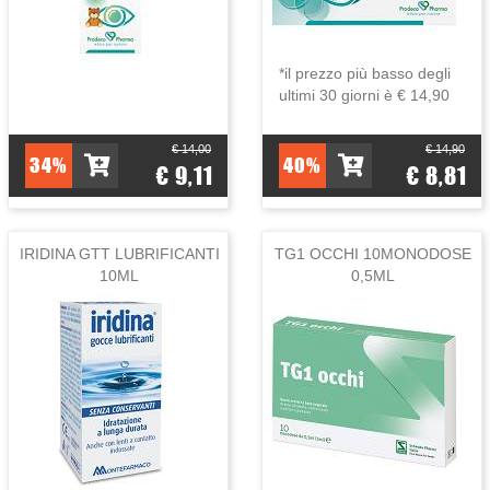
*il prezzo più basso degli
ultimi 30 giorni è € 14,90
€ 14,00
€ 14,90
34%
40%
€ 9,11
€ 8,81
IRIDINA GTT LUBRIFICANTI
TG1 OCCHI 10MONODOSE
10ML
0,5ML