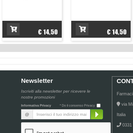
€ 14,50
€ 14,50
Newsletter
CONT
Iscriviti alla newsletter per ricevere le
Farmacia
nostre promozioni
via Mi
Informativa Privacy
* Do il consenso Privacy
@
Italia
0331