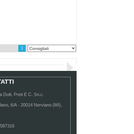
1
ATTI
 Dott. Preti E C. Sn.c.
lano, 6/A - 20014 Nerviano (MI),
 587316