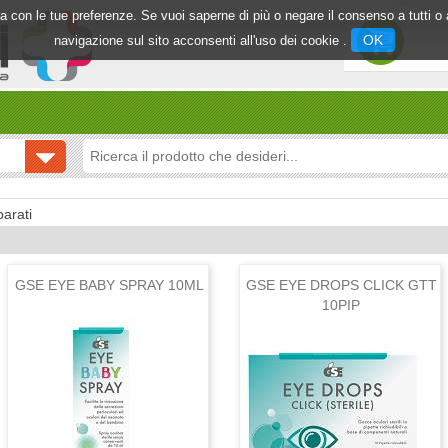
inea con le tue preferenze. Se vuoi saperne di più o negare il consenso a tutti 
OK
navigazione sul sito acconsenti all'uso dei cookie .
arati
GSE EYE BABY SPRAY 10ML
GSE EYE DROPS CLICK GTT
10PIP