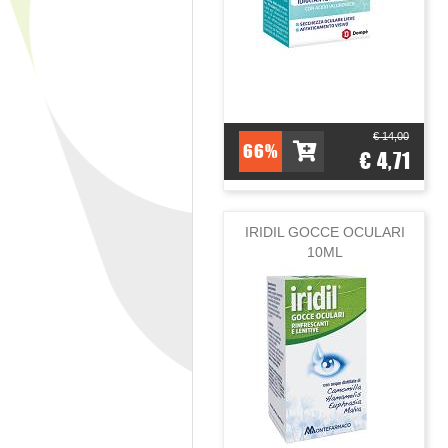
€ 14,00
66%
€ 4,71
IRIDIL GOCCE OCULARI
10ML