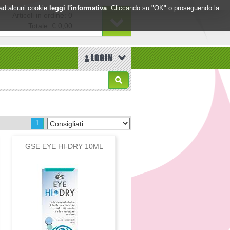
o ad alcuni cookie
leggi l'informativa
. Cliccando su "OK" o proseguendo la
Articoli in ordine: 0
Totale:
€ 0,00
LOGIN
1
GSE EYE HI-DRY 10ML