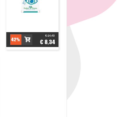
€ 14,40
42%
€ 8,34