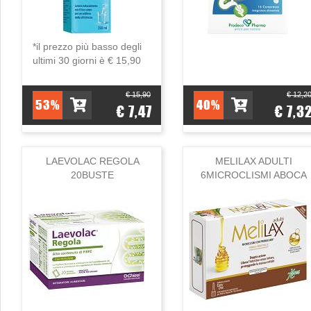
*il prezzo più basso degli
ultimi 30 giorni è € 15,90
€ 15,90
€ 12,2
53%
40%
€ 7,47
€ 7,3
LAEVOLAC REGOLA
MELILAX ADULTI
20BUSTE
6MICROCLISMI ABOCA