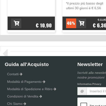
*il prezzo più basso degli
ultimi 30 giorni è € 6,56
€ 11,9
46%
€ 10,90
€ 6,3
Guida all'Acquisto
Newsletter
Iscriviti alla newsle
Contatti
nostre promozioni
Modalità di Pagamento
Informativa Privacy
Modalità di Spedizione e Ritiro
@
Condizioni di Vendita
Chi Siamo