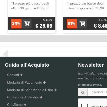
*il prezzo più basso degli
*il prezzo più basso degli
ultimi 30 giorni è € 45,00
ultimi 30 giorni è € 21,90
€ 45,00
€ 21,9
34%
61%
€ 29,69
€ 8,4
Guida all'Acquisto
Newsletter
Iscriviti alla newsle
Contatti
nostre promozioni
Modalità di Pagamento
Informativa Privacy
Modalità di Spedizione e Ritiro
@
Condizioni di Vendita
Chi Siamo