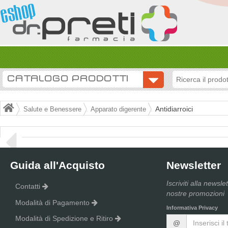
CATALOGO PRODOTTI
Antidiarroici
Salute e Benessere
Apparato digerente
Guida all'Acquisto
Newsletter
Iscriviti alla newsle
Contatti
nostre promozioni
Modalità di Pagamento
Informativa Privacy
Modalità di Spedizione e Ritiro
@