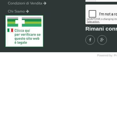
Condizioni di Vendita
Chi Siamo
Rimani con
Powered by:
Pr