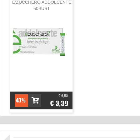
E'ZUCCHERO ADDOLCENTE
50BUST
€ 6,50
47%
€ 3,39