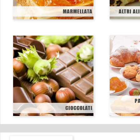
MARMELLATA
ALTRI AL
P
CIOCCOLATI