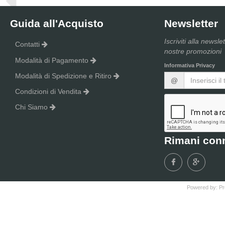
Guida all'Acquisto
Newsletter
Iscriviti alla newsle
Contatti
nostre promozioni
Modalità di Pagamento
Informativa Privacy
Modalità di Spedizione e Ritiro
@
Condizioni di Vendita
Chi Siamo
Rimani con
Powered by:
Pr