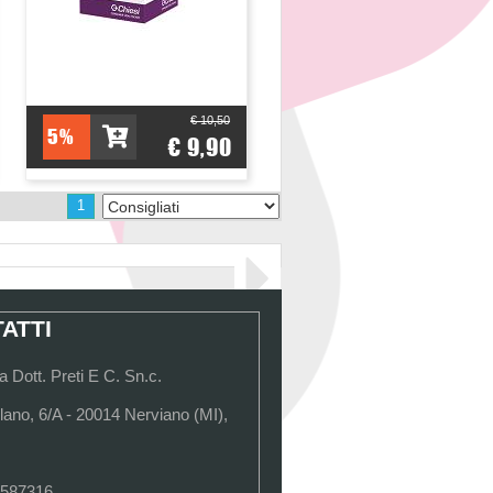
€ 10,50
5%
€ 9,90
1
ATTI
 Dott. Preti E C. Sn.c.
lano, 6/A - 20014 Nerviano (MI),
 587316