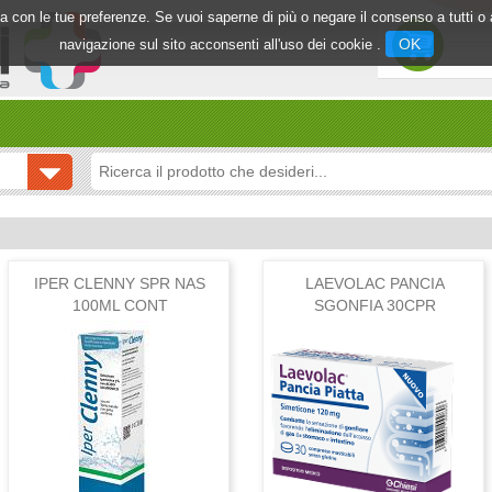
inea con le tue preferenze. Se vuoi saperne di più o negare il consenso a tutti 
OK
navigazione sul sito acconsenti all'uso dei cookie .
IPER CLENNY SPR NAS
LAEVOLAC PANCIA
100ML CONT
SGONFIA 30CPR