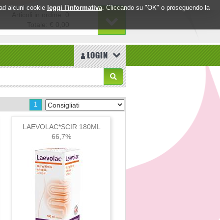
o ad alcuni cookie
leggi l'informativa
. Cliccando su "OK" o proseguendo la
Articoli in ordine: 0
Totale:
€ 0,00
LOGIN
1
LAEVOLAC*SCIR 180ML
66,7%