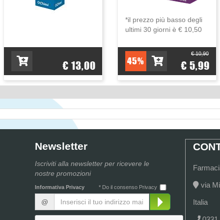
*il prezzo più basso degli
ultimi 30 giorni è € 10,50
€ 10,90
45%
€ 13,00
€ 5,99
Newsletter
CONT
Iscriviti alla newsletter per ricevere le
Farmacia
nostre promozioni
via Mi
Informativa Privacy
* Do il consenso Privacy
@
Italia
0331