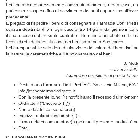
Lei non abbia espressamente convenuto altrimenti; in ogni caso, no
può essere sospeso fino al ricevimento dei beni oppure fino all’avv
precedente.
È pregato di rispedire i beni o di consegnarli a Farmacia Dott. Preti 
senza indebiti ritardi e in ogni caso entro 14 giorni dal giorno in cui
il suo recesso dal presente contratto. Il termine è rispettato se Lei 
I costi diretti della restituzione dei beni saranno a Suo carico.
Lei è responsabile solo della diminuzione del valore dei beni risult
la natura, le caratteristiche e il funzionamento dei beni.
B. Modu
- ai sensi dell
(compilare e restituire il presente m
Destinatario Farmacia Dott. Preti E C. Sn.c. - via Milano, 6/A N
info@eshopfarmaciadrpreti.it
Con la presente io/noi (*) notifichiamo il recesso dal mio/nostro
Ordinato il (*)/ricevuto il (*)
Nome del/dei consumatore(i)
Indirizzo del/dei consumatore(i)
Firma del/dei consumatore(i) (solo se il presente modulo è not
Data
(*) Cancellare la dicitura inutile.