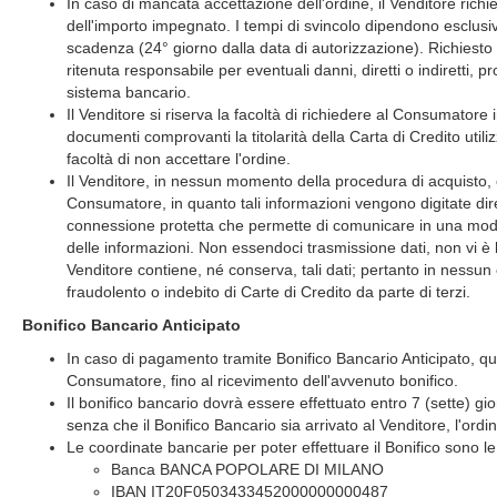
In caso di mancata accettazione dell'ordine, il Venditore ric
dell'importo impegnato. I tempi di svincolo dipendono esclusi
scadenza (24° giorno dalla data di autorizzazione). Richiesto
ritenuta responsabile per eventuali danni, diretti o indiretti,
sistema bancario.
Il Venditore si riserva la facoltà di richiedere al Consumatore i
documenti comprovanti la titolarità della Carta di Credito util
facoltà di non accettare l'ordine.
Il Venditore, in nessun momento della procedura di acquisto, è
Consumatore, in quanto tali informazioni vengono digitate dire
connessione protetta che permette di comunicare in una modalit
delle informazioni. Non essendoci trasmissione dati, non vi è la
Venditore contiene, né conserva, tali dati; pertanto in nessun
fraudolento o indebito di Carte di Credito da parte di terzi.
Bonifico Bancario Anticipato
In caso di pagamento tramite Bonifico Bancario Anticipato, 
Consumatore, fino al ricevimento dell'avvenuto bonifico.
Il bonifico bancario dovrà essere effettuato entro 7 (sette) gior
senza che il Bonifico Bancario sia arrivato al Venditore, l'ordi
Le coordinate bancarie per poter effettuare il Bonifico sono le
Banca BANCA POPOLARE DI MILANO
IBAN IT20F0503433452000000000487