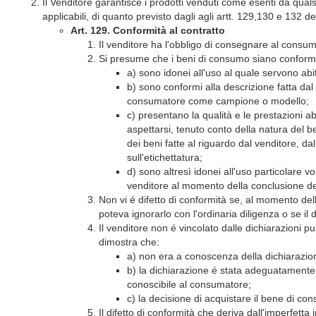
Il Venditore garantisce i prodotti venduti come esenti da qualsia
applicabili, di quanto previsto dagli agli artt. 129,130 e 132 d
Art. 129. Conformità al contratto
Il venditore ha l'obbligo di consegnare al consum
Si presume che i beni di consumo siano conformi a
a) sono idonei all'uso al quale servono abi
b) sono conformi alla descrizione fatta dal
consumatore come campione o modello;
c) presentano la qualità e le prestazioni a
aspettarsi, tenuto conto della natura del be
dei beni fatte al riguardo dal venditore, da
sull'etichettatura;
d) sono altresì idonei all'uso particolare 
venditore al momento della conclusione del 
Non vi é difetto di conformità se, al momento del
poteva ignorarlo con l'ordinaria diligenza o se il 
Il venditore non é vincolato dalle dichiarazioni p
dimostra che:
a) non era a conoscenza della dichiarazion
b) la dichiarazione é stata adeguatamente
conoscibile al consumatore;
c) la decisione di acquistare il bene di co
Il difetto di conformità che deriva dall'imperfett