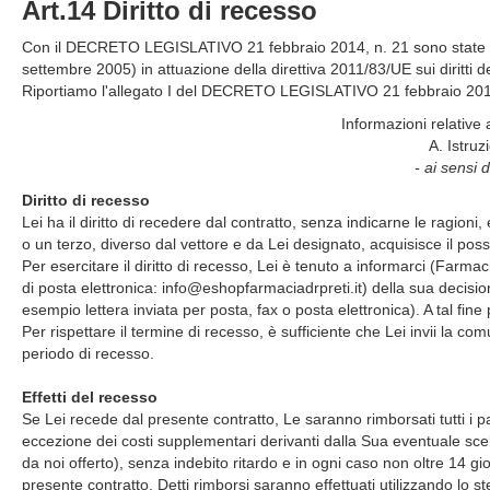
Art.14 Diritto di recesso
Con il DECRETO LEGISLATIVO 21 febbraio 2014, n. 21 sono state ap
settembre 2005) in attuazione della direttiva 2011/83/UE sui diritti 
Riportiamo l'allegato I del DECRETO LEGISLATIVO 21 febbraio 201
Informazioni relative a
A. Istruz
- ai sensi 
Diritto di recesso
Lei ha il diritto di recedere dal contratto, senza indicarne le ragioni
o un terzo, diverso dal vettore e da Lei designato, acquisisce il poss
Per esercitare il diritto di recesso, Lei è tenuto a informarci (Farmac
di posta elettronica: info@eshopfarmaciadrpreti.it) della sua decisio
esempio lettera inviata per posta, fax o posta elettronica). A tal fine
Per rispettare il termine di recesso, è sufficiente che Lei invii la co
periodo di recesso.
Effetti del recesso
Se Lei recede dal presente contratto, Le saranno rimborsati tutti i 
eccezione dei costi supplementari derivanti dalla Sua eventuale sce
da noi offerto), senza indebito ritardo e in ogni caso non oltre 14 gi
presente contratto. Detti rimborsi saranno effettuati utilizzando lo