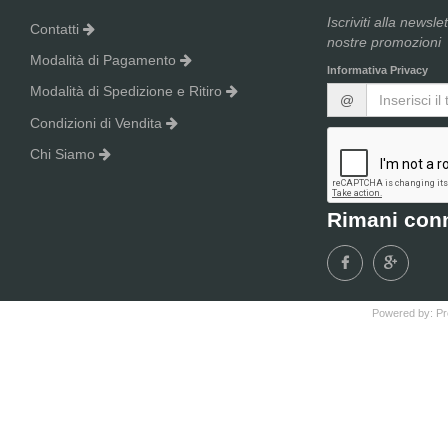
Iscriviti alla newsle
Contatti
nostre promozioni
Modalità di Pagamento
Informativa Privacy
Modalità di Spedizione e Ritiro
@
Condizioni di Vendita
Chi Siamo
Rimani con
Powered by:
Pr