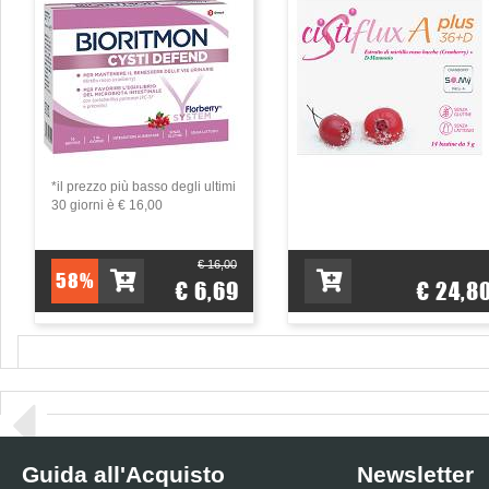
*il prezzo più basso degli ultimi
30 giorni è € 16,00
€ 16,00
58%
€ 6,69
€ 24,8
Guida all'Acquisto
Newsletter