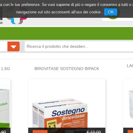
inea con le tue preferenze. Se vuoi saperne di più o negare il consenso a tutti 
OK
navigazione sul sito acconsenti all'uso dei cookie .
LA
1,6G
BRIOVITASE SOSTEGNO BIPACK
,90
€ 10,00