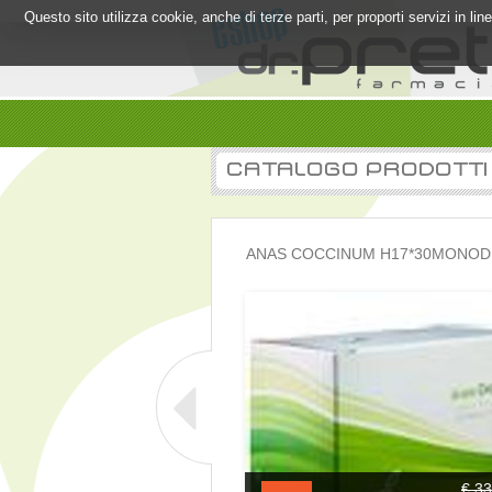
Questo sito utilizza cookie, anche di terze parti, per proporti servizi in l
CATALOGO PRODOTTI
ANAS COCCINUM H17*30MONOD 
€ 33