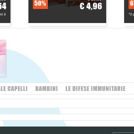
50%
6
64
€ 4,96
ni è
*il
LE CAPELLI
BAMBINI
LE DIFESE IMMUNITARIE