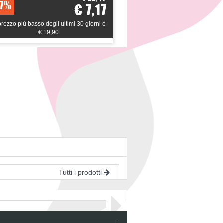
7%
42%
€ 7,17
 prezzo più basso degli ultimi 30 giorni è
*il prezzo più basso degli u
€ 19,90
€ 26,01
Tutti i prodotti