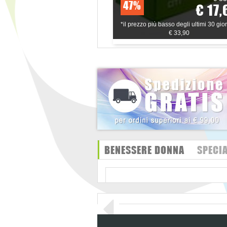
47%
€ 17,
*il prezzo più basso degli ultimi 30 gior
€ 33,90
BENESSERE DONNA
SPECIA